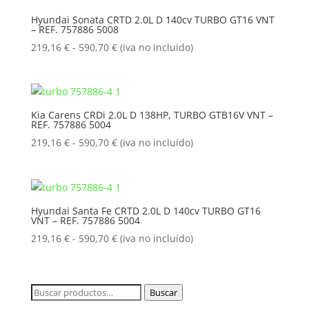
219,16 €
Hyundai Sonata CRTD 2.0L D 140cv TURBO GT16 VNT
– REF. 757886 5008
hasta
590,70 €
Rango
219,16
€
-
590,70
€
(iva no incluido)
de
precios:
desde
219,16 €
Kia Carens CRDi 2.0L D 138HP, TURBO GTB16V VNT –
REF. 757886 5004
hasta
590,70 €
Rango
219,16
€
-
590,70
€
(iva no incluido)
de
precios:
desde
219,16 €
Hyundai Santa Fe CRTD 2.0L D 140cv TURBO GT16
VNT – REF. 757886 5004
hasta
590,70 €
Rango
219,16
€
-
590,70
€
(iva no incluido)
de
precios:
desde
Buscar
Buscar
219,16 €
por: