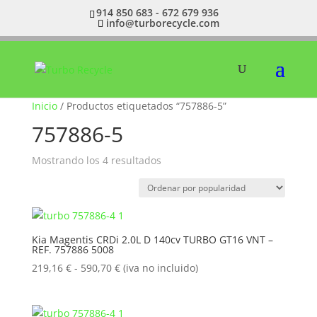
914 850 683 - 672 679 936
info@turborecycle.com
Inicio
/ Productos etiquetados “757886-5”
757886-5
Ordenado
Mostrando los 4 resultados
por
popularidad
Kia Magentis CRDi 2.0L D 140cv TURBO GT16 VNT –
REF. 757886 5008
Rango
219,16
€
-
590,70
€
(iva no incluido)
de
precios:
desde