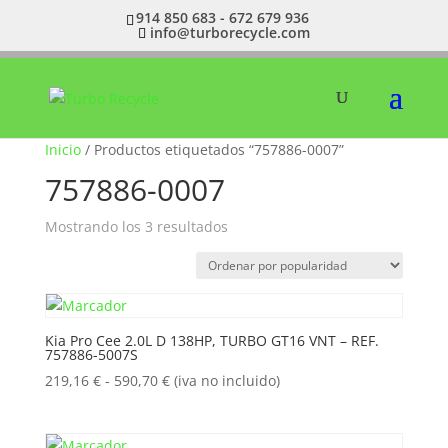
914 850 683 - 672 679 936
info@turborecycle.com
Inicio
/ Productos etiquetados “757886-0007”
757886-0007
Ordenado
Mostrando los 3 resultados
por
popularidad
Kia Pro Cee 2.0L D 138HP, TURBO GT16 VNT – REF.
757886-5007S
Rango
219,16
€
-
590,70
€
(iva no incluido)
de
precios: