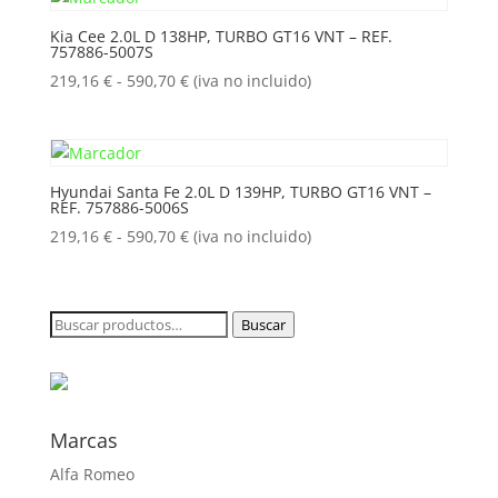
desde
219,16 €
Kia Cee 2.0L D 138HP, TURBO GT16 VNT – REF.
hasta
757886-5007S
590,70 €
Rango
219,16
€
-
590,70
€
(iva no incluido)
de
precios:
desde
219,16 €
Hyundai Santa Fe 2.0L D 139HP, TURBO GT16 VNT –
hasta
REF. 757886-5006S
590,70 €
Rango
219,16
€
-
590,70
€
(iva no incluido)
de
precios:
desde
Buscar
Buscar
219,16 €
por:
hasta
590,70 €
Marcas
Alfa Romeo