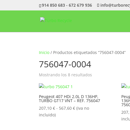
914 850 683 - 672 679 936
info@turborec
Inicio
/ Productos etiquetados “756047-0004”
756047-0004
Ordenado
Mostrando los 8 resultados
por
popularidad
Peugeot 407 HDi 2.0L D 136HP,
Peug
TURBO GT17 VNT – REF. 756047
136H
756
Rango
207,10
€
-
567,60
€
(iva no
207
de
incluido)
incl
precios:
desde