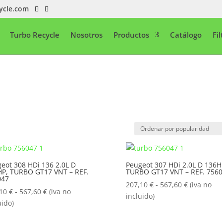
ycle.com
Turbo Recycle
Nosotros
Productos
Catálogo
Fi
eot 308 HDi 136 2.0L D
Peugeot 307 HDi 2.0L D 136H
P, TURBO GT17 VNT – REF.
TURBO GT17 VNT – REF. 756
047
Rango
207,10
€
-
567,60
€
(iva no
Rango
,10
€
-
567,60
€
(iva no
de
incluido)
de
uido)
precios:
precios:
desde