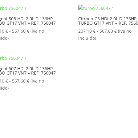
desde
207,10 €
207,10 €
hasta
hasta
eot 508 HDi 2.0L D 136HP,
Citroen C5 HDi 2.0L D 136HP,
567,60 €
BO GT17 VNT – REF. 756047
TURBO GT17 VNT – REF. 756
567,60 €
Rango
Rango
,10
€
-
567,60
€
(iva no
207,10
€
-
567,60
€
(iva no
de
de
uido)
incluido)
precios:
precios:
desde
desde
207,10 €
207,10 €
hasta
hasta
eot 607 HDi 2.0L D 136HP,
BO GT17 VNT – REF. 756047
567,60 €
567,60 €
Rango
,10
€
-
567,60
€
(iva no
de
uido)
precios:
desde
207,10 €
hasta
567,60 €