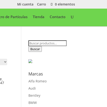
Mi cuenta
Carro
0 elementos
ltro de Partículas
Tienda
Contacto
Buscar
por:
Buscar
Marcas
P,
Alfa Romeo
047
Audi
Bentley
BMW