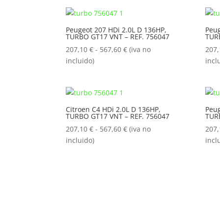
207,10 €
hasta
Peugeot 207 HDi 2.0L D 136HP,
Peug
567,60 €
TURBO GT17 VNT – REF. 756047
TUR
Rango
207,10
€
-
567,60
€
(iva no
207
de
incluido)
incl
precios:
desde
207,10 €
hasta
Citroen C4 HDi 2.0L D 136HP,
Peug
TURBO GT17 VNT – REF. 756047
TUR
567,60 €
Rango
207,10
€
-
567,60
€
(iva no
207
de
incluido)
incl
precios:
desde
207,10 €
hasta
567,60 €