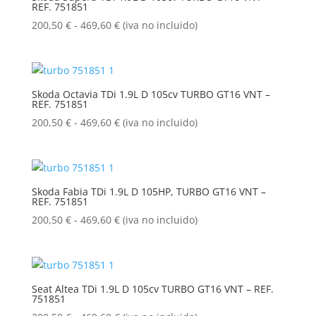
REF. 751851
hasta
469,60 €
Rango
200,50
€
-
469,60
€
(iva no incluido)
de
precios:
desde
200,50 €
Skoda Octavia TDi 1.9L D 105cv TURBO GT16 VNT –
REF. 751851
hasta
469,60 €
Rango
200,50
€
-
469,60
€
(iva no incluido)
de
precios:
desde
200,50 €
Skoda Fabia TDi 1.9L D 105HP, TURBO GT16 VNT –
REF. 751851
hasta
469,60 €
Rango
200,50
€
-
469,60
€
(iva no incluido)
de
precios:
desde
200,50 €
Seat Altea TDi 1.9L D 105cv TURBO GT16 VNT – REF.
751851
hasta