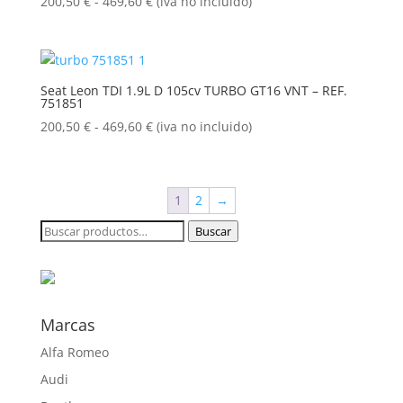
469,60 €
Rango
200,50
€
-
469,60
€
(iva no incluido)
de
precios:
desde
200,50 €
Seat Leon TDI 1.9L D 105cv TURBO GT16 VNT – REF.
751851
hasta
469,60 €
Rango
200,50
€
-
469,60
€
(iva no incluido)
de
precios:
desde
1
2
→
200,50 €
hasta
Buscar
Buscar
469,60 €
por:
Marcas
Alfa Romeo
Audi