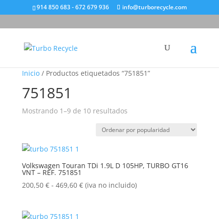
914 850 683 - 672 679 936
info@turborecycle.com
Inicio
/ Productos etiquetados “751851”
751851
Ordenado
Mostrando 1–9 de 10 resultados
por
popularidad
Volkswagen Touran TDi 1.9L D 105HP, TURBO GT16
VNT – REF. 751851
Rango
200,50
€
-
469,60
€
(iva no incluido)
de
precios:
desde