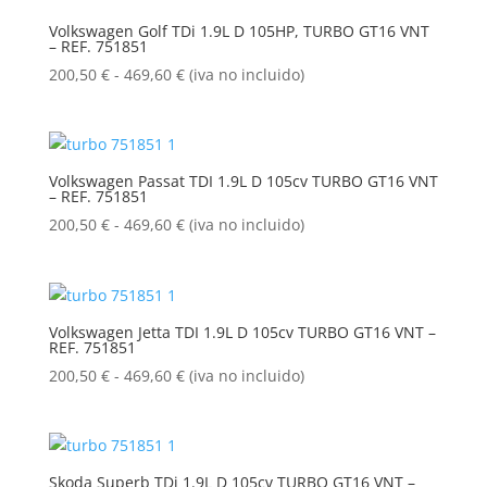
200,50 €
Volkswagen Golf TDi 1.9L D 105HP, TURBO GT16 VNT
– REF. 751851
hasta
469,60 €
Rango
200,50
€
-
469,60
€
(iva no incluido)
de
precios:
desde
200,50 €
Volkswagen Passat TDI 1.9L D 105cv TURBO GT16 VNT
– REF. 751851
hasta
469,60 €
Rango
200,50
€
-
469,60
€
(iva no incluido)
de
precios:
desde
200,50 €
Volkswagen Jetta TDI 1.9L D 105cv TURBO GT16 VNT –
REF. 751851
hasta
469,60 €
Rango
200,50
€
-
469,60
€
(iva no incluido)
de
precios:
desde
200,50 €
Skoda Superb TDi 1.9L D 105cv TURBO GT16 VNT –