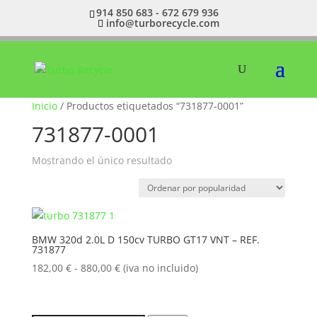
914 850 683 - 672 679 936
info@turborecycle.com
Inicio
/ Productos etiquetados “731877-0001”
731877-0001
Mostrando el único resultado
BMW 320d 2.0L D 150cv TURBO GT17 VNT – REF.
731877
Rango
182,00
€
-
880,00
€
(iva no incluido)
de
precios:
desde