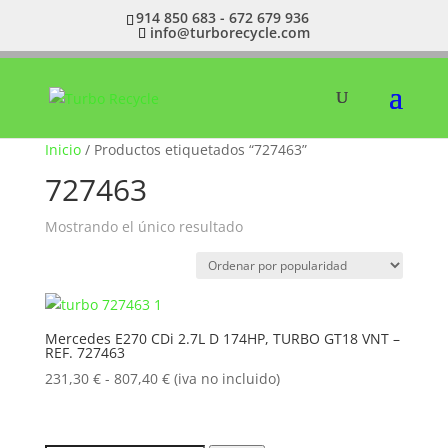
914 850 683 - 672 679 936
info@turborecycle.com
Inicio
/ Productos etiquetados “727463”
727463
Mostrando el único resultado
Mercedes E270 CDi 2.7L D 174HP, TURBO GT18 VNT –
REF. 727463
Rango
231,30
€
-
807,40
€
(iva no incluido)
de
precios:
desde