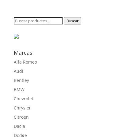
de
precios:
desde
Buscar
Buscar
186,25 €
por:
hasta
508,20 €
Marcas
Alfa Romeo
Audi
Bentley
BMW
Chevrolet
Chrysler
Citroen
Dacia
Dodge