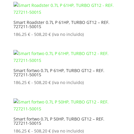
desde
186,25 €
hasta
Smart Roadster 0.7L P 61HP, TURBO GT12 – REF.
727211-5001S
508,20 €
Rango
186,25
€
-
508,20
€
(iva no incluido)
de
precios:
desde
186,25 €
hasta
Smart fortwo 0.7L P 61HP, TURBO GT12 – REF.
727211-5001S
508,20 €
Rango
186,25
€
-
508,20
€
(iva no incluido)
de
precios:
desde
186,25 €
hasta
Smart fortwo 0.7L P 50HP, TURBO GT12 – REF.
727211-5001S
508,20 €
Rango
186,25
€
-
508,20
€
(iva no incluido)