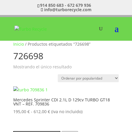
914 850 683 - 672 679 936
info@turborecycle.com
Inicio
/ Productos etiquetados “726698”
726698
Mostrando el único resultado
Mercedes Sprinter CDI 2.1L D 129cv TURBO GT18
VNT – REF. 709836
Rango
195,00
€
-
612,00
€
(iva no incluido)
de
precios:
desde