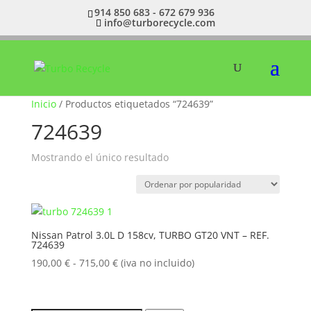
914 850 683 - 672 679 936
info@turborecycle.com
Inicio
/ Productos etiquetados “724639”
724639
Mostrando el único resultado
Nissan Patrol 3.0L D 158cv, TURBO GT20 VNT – REF.
724639
Rango
190,00
€
-
715,00
€
(iva no incluido)
de
precios:
desde