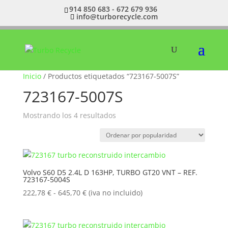
914 850 683 - 672 679 936
info@turborecycle.com
Inicio
/ Productos etiquetados “723167-5007S”
723167-5007S
Ordenado
Mostrando los 4 resultados
por
popularidad
Volvo S60 D5 2.4L D 163HP, TURBO GT20 VNT – REF.
723167-5004S
Rango
222,78
€
-
645,70
€
(iva no incluido)
de
precios:
desde