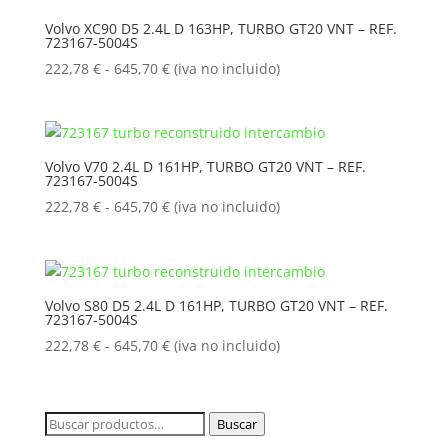
222,78 €
Volvo XC90 D5 2.4L D 163HP, TURBO GT20 VNT – REF.
723167-5004S
hasta
645,70 €
Rango
222,78
€
-
645,70
€
(iva no incluido)
de
precios:
desde
222,78 €
Volvo V70 2.4L D 161HP, TURBO GT20 VNT – REF.
723167-5004S
hasta
645,70 €
Rango
222,78
€
-
645,70
€
(iva no incluido)
de
precios:
desde
222,78 €
Volvo S80 D5 2.4L D 161HP, TURBO GT20 VNT – REF.
723167-5004S
hasta
645,70 €
Rango
222,78
€
-
645,70
€
(iva no incluido)
de
precios:
desde
Buscar
Buscar
222,78 €
por: