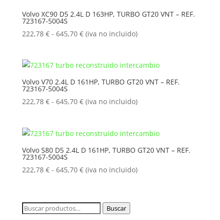
222,78 €
Volvo XC90 D5 2.4L D 163HP, TURBO GT20 VNT – REF.
723167-5004S
hasta
645,70 €
Rango
222,78
€
-
645,70
€
(iva no incluido)
de
precios:
desde
222,78 €
Volvo V70 2.4L D 161HP, TURBO GT20 VNT – REF.
723167-5004S
hasta
645,70 €
Rango
222,78
€
-
645,70
€
(iva no incluido)
de
precios:
desde
222,78 €
Volvo S80 D5 2.4L D 161HP, TURBO GT20 VNT – REF.
723167-5004S
hasta
645,70 €
Rango
222,78
€
-
645,70
€
(iva no incluido)
de
precios:
desde
Buscar
Buscar
222,78 €
por: