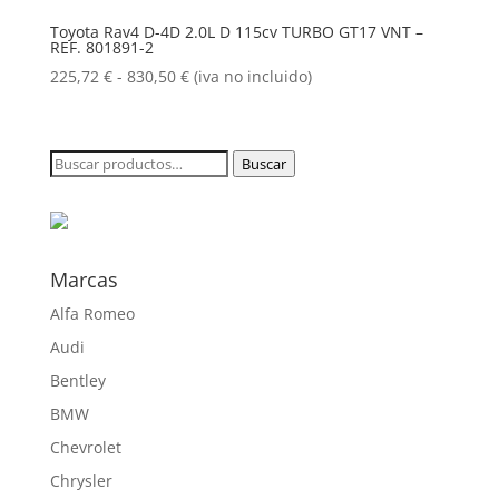
225,72 €
Toyota Rav4 D-4D 2.0L D 115cv TURBO GT17 VNT –
REF. 801891-2
hasta
855,50 €
Rango
225,72
€
-
830,50
€
(iva no incluido)
de
precios:
desde
Buscar
Buscar
225,72 €
por:
hasta
830,50 €
Marcas
Alfa Romeo
Audi
Bentley
BMW
Chevrolet
Chrysler