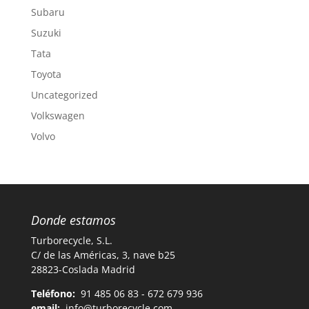
Subaru
Suzuki
Tata
Toyota
Uncategorized
Volkswagen
Volvo
Donde estamos
Turborecycle, S.L.
C/ de las Américas, 3, nave b25
28823-Coslada Madrid
Teléfono:
91 485 06 83 - 672 679 936
email:
info@turborecycle.com