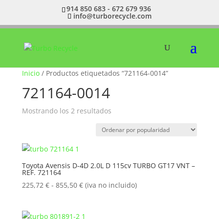
914 850 683 - 672 679 936
info@turborecycle.com
Inicio
/ Productos etiquetados “721164-0014”
721164-0014
Ordenado
Mostrando los 2 resultados
por
popularidad
Toyota Avensis D-4D 2.0L D 115cv TURBO GT17 VNT –
REF. 721164
Rango
225,72
€
-
855,50
€
(iva no incluido)
de
precios:
desde