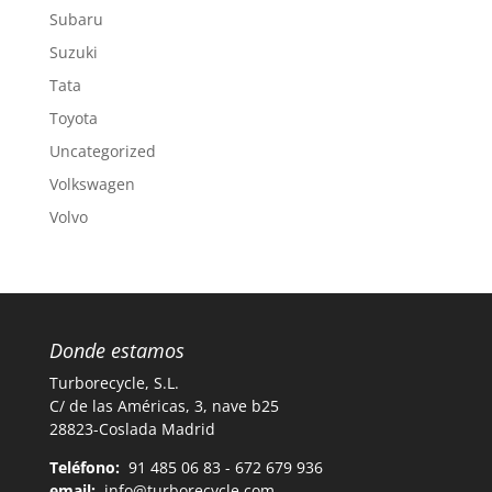
Subaru
Suzuki
Tata
Toyota
Uncategorized
Volkswagen
Volvo
Donde estamos
Turborecycle, S.L.
C/ de las Américas, 3, nave b25
28823-Coslada Madrid
Teléfono:
91 485 06 83 - 672 679 936
email:
info@turborecycle.com