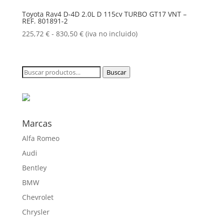
225,72 €
Toyota Rav4 D-4D 2.0L D 115cv TURBO GT17 VNT –
REF. 801891-2
hasta
855,50 €
Rango
225,72
€
-
830,50
€
(iva no incluido)
de
precios:
desde
Buscar
Buscar
225,72 €
por:
hasta
830,50 €
Marcas
Alfa Romeo
Audi
Bentley
BMW
Chevrolet
Chrysler