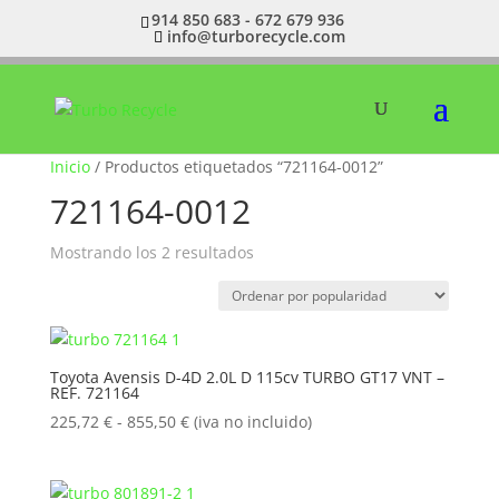
914 850 683 - 672 679 936
info@turborecycle.com
Inicio
/ Productos etiquetados “721164-0012”
721164-0012
Ordenado
Mostrando los 2 resultados
por
popularidad
Toyota Avensis D-4D 2.0L D 115cv TURBO GT17 VNT –
REF. 721164
Rango
225,72
€
-
855,50
€
(iva no incluido)
de
precios:
desde