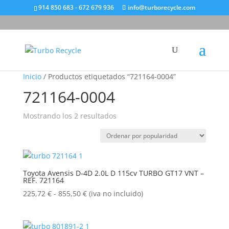
914 850 683 - 672 679 936
info@turborecycle.com
Inicio
/ Productos etiquetados “721164-0004”
721164-0004
Ordenado
Mostrando los 2 resultados
por
popularidad
Toyota Avensis D-4D 2.0L D 115cv TURBO GT17 VNT –
REF. 721164
Rango
225,72
€
-
855,50
€
(iva no incluido)
de
precios:
desde