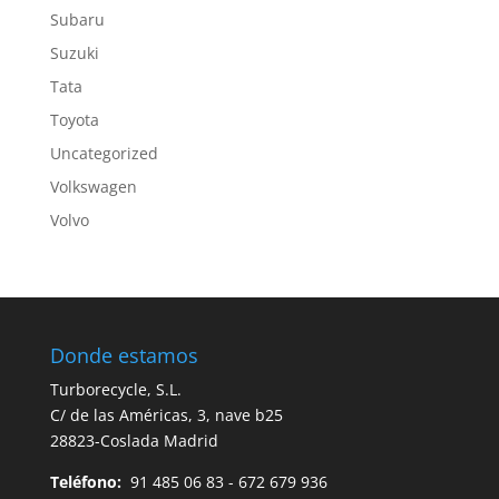
Subaru
Suzuki
Tata
Toyota
Uncategorized
Volkswagen
Volvo
Donde estamos
Turborecycle, S.L.
C/ de las Américas, 3, nave b25
28823-Coslada Madrid
Teléfono:
91 485 06 83 - 672 679 936