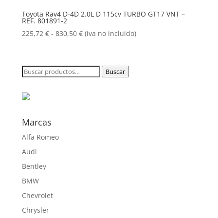
225,72 €
Toyota Rav4 D-4D 2.0L D 115cv TURBO GT17 VNT –
REF. 801891-2
hasta
855,50 €
Rango
225,72
€
-
830,50
€
(iva no incluido)
de
precios:
desde
Buscar
Buscar
225,72 €
por:
hasta
830,50 €
Marcas
Alfa Romeo
Audi
Bentley
BMW
Chevrolet
Chrysler