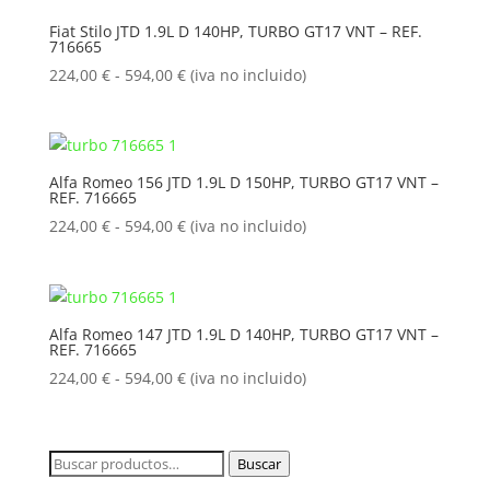
224,00 €
Fiat Stilo JTD 1.9L D 140HP, TURBO GT17 VNT – REF.
716665
hasta
594,00 €
Rango
224,00
€
-
594,00
€
(iva no incluido)
de
precios:
desde
224,00 €
Alfa Romeo 156 JTD 1.9L D 150HP, TURBO GT17 VNT –
REF. 716665
hasta
594,00 €
Rango
224,00
€
-
594,00
€
(iva no incluido)
de
precios:
desde
224,00 €
Alfa Romeo 147 JTD 1.9L D 140HP, TURBO GT17 VNT –
REF. 716665
hasta
594,00 €
Rango
224,00
€
-
594,00
€
(iva no incluido)
de
precios:
desde
Buscar
Buscar
224,00 €
por: