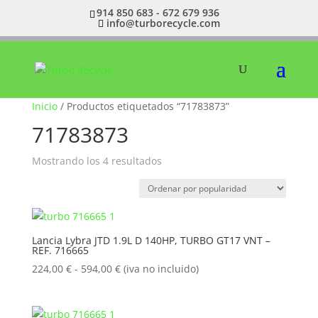
914 850 683 - 672 679 936
info@turborecycle.com
Inicio
/ Productos etiquetados “71783873”
71783873
Ordenado
Mostrando los 4 resultados
por
popularidad
Lancia Lybra JTD 1.9L D 140HP, TURBO GT17 VNT –
REF. 716665
Rango
224,00
€
-
594,00
€
(iva no incluido)
de
precios:
desde