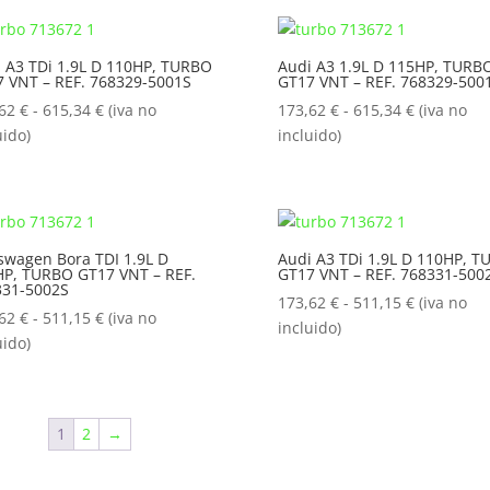
desde
desde
173,62 €
173,62 €
hasta
hasta
 A3 TDi 1.9L D 110HP, TURBO
Audi A3 1.9L D 115HP, TURB
 VNT – REF. 768329-5001S
GT17 VNT – REF. 768329-500
615,34 €
615,34 €
Rango
Rango
,62
€
-
615,34
€
(iva no
173,62
€
-
615,34
€
(iva no
de
de
uido)
incluido)
precios:
precios:
desde
desde
173,62 €
173,62 €
hasta
hasta
swagen Bora TDI 1.9L D
Audi A3 TDi 1.9L D 110HP, 
615,34 €
615,34 €
P, TURBO GT17 VNT – REF.
GT17 VNT – REF. 768331-500
331-5002S
Rango
173,62
€
-
511,15
€
(iva no
Rango
,62
€
-
511,15
€
(iva no
de
incluido)
de
uido)
precios:
precios:
desde
desde
173,62 €
173,62 €
hasta
1
2
→
hasta
511,15 €
511,15 €