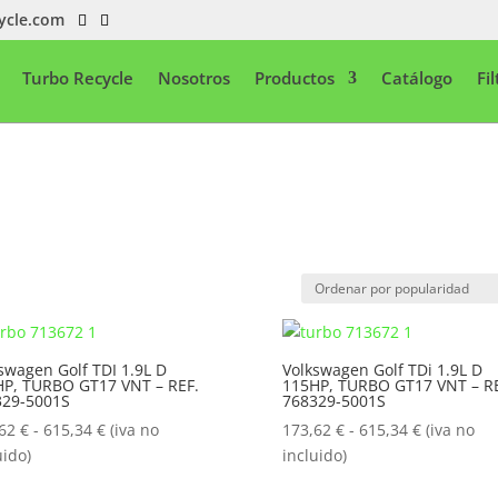
ycle.com
Turbo Recycle
Nosotros
Productos
Catálogo
Fi
swagen Golf TDI 1.9L D
Volkswagen Golf TDi 1.9L D
P, TURBO GT17 VNT – REF.
115HP, TURBO GT17 VNT – RE
329-5001S
768329-5001S
Rango
Rango
,62
€
-
615,34
€
(iva no
173,62
€
-
615,34
€
(iva no
de
de
uido)
incluido)
precios:
precios: