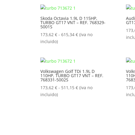
173,62 €
hasta
Skoda Octavia 1.9L D 115HP,
Audi
511,15 €
TURBO GT17 VNT – REF. 768329-
GT17
5001S
173
Rango
173,62
€
-
615,34
€
(iva no
incl
de
incluido)
precios:
desde
173,62 €
hasta
Volkswagen Golf TDi 1.9L D
Volk
110HP, TURBO GT17 VNT – REF.
110H
615,34 €
768331-5002S
768
Rango
173,62
€
-
511,15
€
(iva no
173
de
incluido)
incl
precios:
desde
173,62 €
hasta
511,15 €