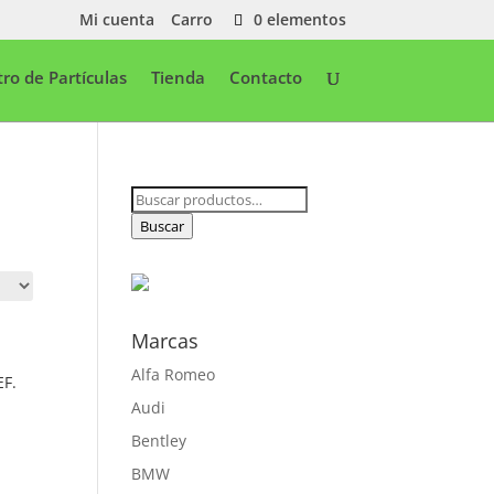
Mi cuenta
Carro
0 elementos
ltro de Partículas
Tienda
Contacto
Buscar
por:
Buscar
Marcas
Alfa Romeo
F.
Audi
Bentley
BMW