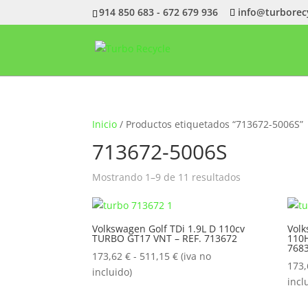
914 850 683 - 672 679 936
info@turborec
Inicio
/ Productos etiquetados “713672-5006S”
713672-5006S
Ordenado
Mostrando 1–9 de 11 resultados
por
popularidad
Volkswagen Golf TDi 1.9L D 110cv
Volk
TURBO GT17 VNT – REF. 713672
110H
768
Rango
173,62
€
-
511,15
€
(iva no
173
de
incluido)
incl
precios:
desde