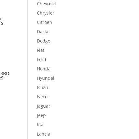
Chevrolet
Chrysler
O
Citroen
1S
Dacia
Dodge
Fiat
Ford
Honda
TURBO
2S
Hyundai
Isuzu
Iveco
Jaguar
Jeep
Kia
Lancia