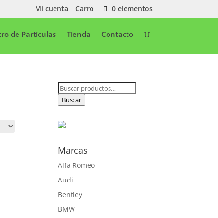
Mi cuenta
Carro
0 elementos
ltro de Partículas
Tienda
Contacto
Buscar
por:
Buscar
Marcas
Alfa Romeo
Audi
Bentley
BMW