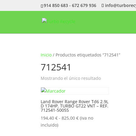
914 850 683 - 672 679 936
info@turborec
Inicio
/ Productos etiquetados “712541”
712541
Mostrando el único resultado
Land Rover Range Rover Td6 2.9L
D 174HP, TURBO GT22 VNT – REF.
712541-5005S
Rango
194,40
€
-
825,00
€
(iva no
de
incluido)
precios: