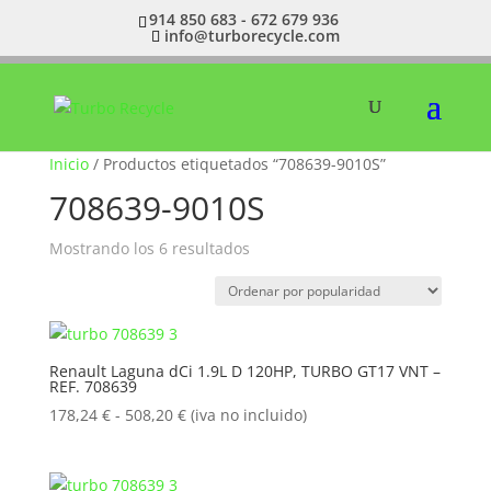
914 850 683 - 672 679 936
info@turborecycle.com
Inicio
/ Productos etiquetados “708639-9010S”
708639-9010S
Ordenado
Mostrando los 6 resultados
por
popularidad
Renault Laguna dCi 1.9L D 120HP, TURBO GT17 VNT –
REF. 708639
Rango
178,24
€
-
508,20
€
(iva no incluido)
de
precios:
desde