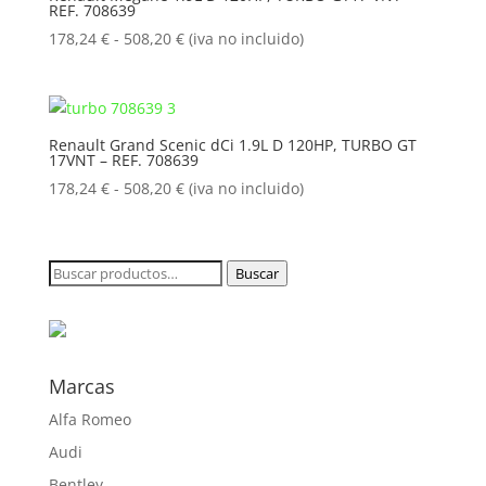
REF. 708639
hasta
508,20 €
Rango
178,24
€
-
508,20
€
(iva no incluido)
de
precios:
desde
178,24 €
Renault Grand Scenic dCi 1.9L D 120HP, TURBO GT
17VNT – REF. 708639
hasta
508,20 €
Rango
178,24
€
-
508,20
€
(iva no incluido)
de
precios:
desde
Buscar
Buscar
178,24 €
por:
hasta
508,20 €
Marcas
Alfa Romeo
Audi
Bentley