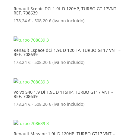
178,24 €
Renault Scenic DCi 1.9L D 120HP, TURBO GT 17VNT –
REF. 708639
hasta
508,20 €
Rango
178,24
€
-
508,20
€
(iva no incluido)
de
precios:
desde
178,24 €
Renault Espace dCi 1.9L D 120HP, TURBO GT17 VNT –
REF. 708639
hasta
508,20 €
Rango
178,24
€
-
508,20
€
(iva no incluido)
de
precios:
desde
178,24 €
Volvo S40 1.9 Di 1.9L D 115HP, TURBO GT17 VNT –
REF. 708639
hasta
508,20 €
Rango
178,24
€
-
508,20
€
(iva no incluido)
de
precios:
desde
178,24 €
Renault Megane 1.9L D 120HP, TURBO GT17 VNT –