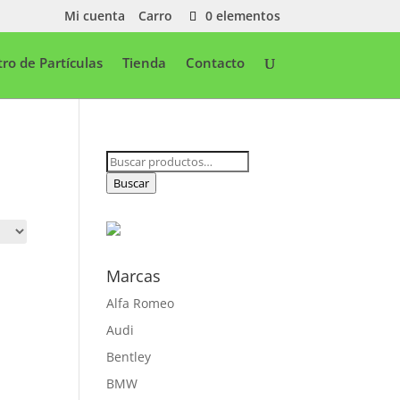
Mi cuenta
Carro
0 elementos
ltro de Partículas
Tienda
Contacto
Buscar
por:
Buscar
Marcas
Alfa Romeo
Audi
Bentley
BMW