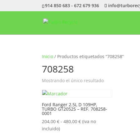
914 850 683 - 672 679 936
info@turborec
Inicio
/ Productos etiquetados “708258”
708258
Mostrando el único resultado
Ford Ranger 2.5L D 109HP,
TURBO GT2052S – REF. 708258-
0001
Rango
204,00
€
-
480,00
€
(iva no
de
incluido)
precios: