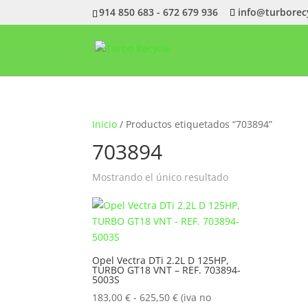
914 850 683 - 672 679 936
info@turborec
Inicio
/ Productos etiquetados “703894”
703894
Mostrando el único resultado
Opel Vectra DTi 2.2L D 125HP,
TURBO GT18 VNT – REF. 703894-
5003S
Rango
183,00
€
-
625,50
€
(iva no