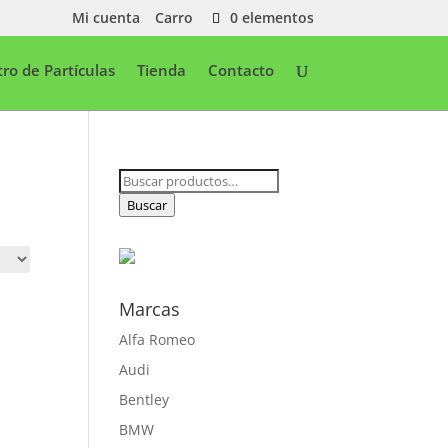
Mi cuenta
Carro
0 elementos
ltro de Partículas
Tienda
Contacto
Buscar
por:
Buscar
Marcas
Alfa Romeo
Audi
Bentley
BMW