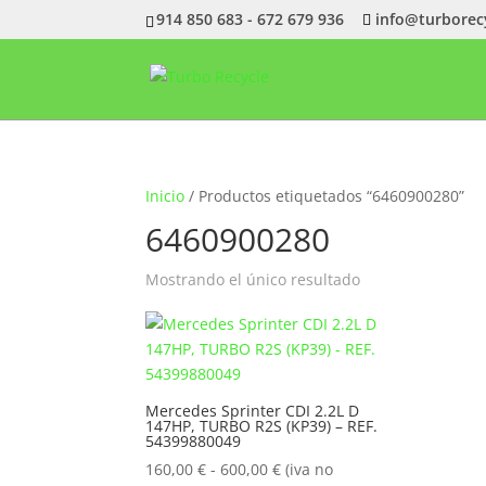
914 850 683 - 672 679 936
info@turborec
Inicio
/ Productos etiquetados “6460900280”
6460900280
Mostrando el único resultado
Mercedes Sprinter CDI 2.2L D
147HP, TURBO R2S (KP39) – REF.
54399880049
Rango
160,00
€
-
600,00
€
(iva no