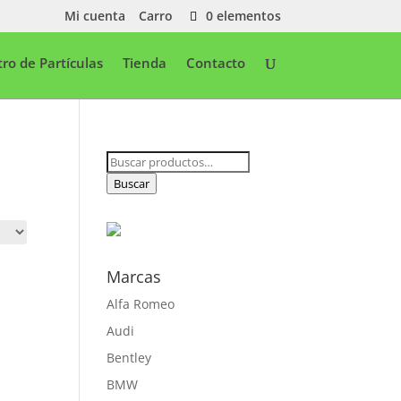
Mi cuenta
Carro
0 elementos
ltro de Partículas
Tienda
Contacto
Buscar
por:
Buscar
Marcas
Alfa Romeo
Audi
Bentley
BMW