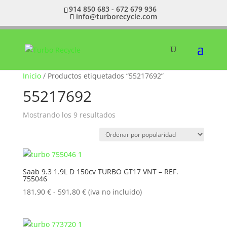
914 850 683 - 672 679 936
info@turborecycle.com
Inicio
/ Productos etiquetados “55217692”
55217692
Ordenado
Mostrando los 9 resultados
por
popularidad
Saab 9.3 1.9L D 150cv TURBO GT17 VNT – REF.
755046
Rango
181,90
€
-
591,80
€
(iva no incluido)
de
precios:
desde