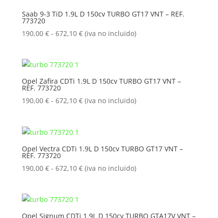
181,90 €
Saab 9-3 TiD 1.9L D 150cv TURBO GT17 VNT – REF.
773720
hasta
591,80 €
Rango
190,00
€
-
672,10
€
(iva no incluido)
de
precios:
desde
190,00 €
Opel Zafira CDTi 1.9L D 150cv TURBO GT17 VNT –
REF. 773720
hasta
672,10 €
Rango
190,00
€
-
672,10
€
(iva no incluido)
de
precios:
desde
190,00 €
Opel Vectra CDTi 1.9L D 150cv TURBO GT17 VNT –
REF. 773720
hasta
672,10 €
Rango
190,00
€
-
672,10
€
(iva no incluido)
de
precios:
desde
190,00 €
Opel Signum CDTi 1.9L D 150cv TURBO GTA17V VNT –