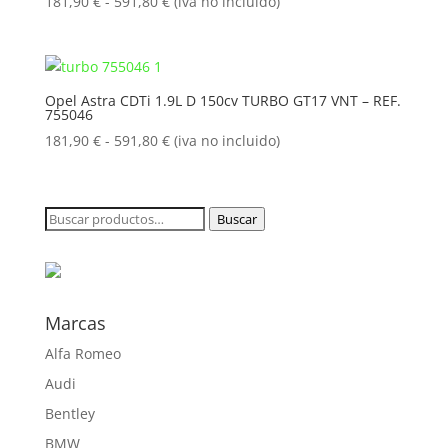
672,10 €
Rango
181,90
€
-
591,80
€
(iva no incluido)
de
precios:
desde
181,90 €
Opel Astra CDTi 1.9L D 150cv TURBO GT17 VNT – REF.
755046
hasta
591,80 €
Rango
181,90
€
-
591,80
€
(iva no incluido)
de
precios:
desde
Buscar
Buscar
181,90 €
por:
hasta
591,80 €
Marcas
Alfa Romeo
Audi
Bentley
BMW