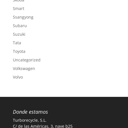
Smart
Ssangyong
Subaru
Suzuki
Tata
Toyota
Uncategorized
Volkswagen
Volvo
Donde estamos
Turborecycle, S.L.
C/ de las Américas, 3, nave b25