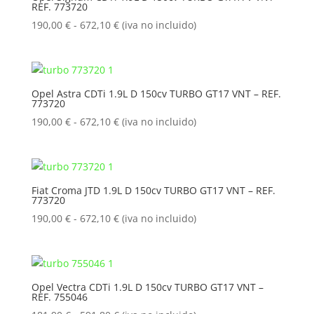
REF. 773720
hasta
672,10 €
Rango
190,00
€
-
672,10
€
(iva no incluido)
de
precios:
desde
190,00 €
Opel Astra CDTi 1.9L D 150cv TURBO GT17 VNT – REF.
773720
hasta
672,10 €
Rango
190,00
€
-
672,10
€
(iva no incluido)
de
precios:
desde
190,00 €
Fiat Croma JTD 1.9L D 150cv TURBO GT17 VNT – REF.
773720
hasta
672,10 €
Rango
190,00
€
-
672,10
€
(iva no incluido)
de
precios:
desde
190,00 €
Opel Vectra CDTi 1.9L D 150cv TURBO GT17 VNT –
REF. 755046
hasta