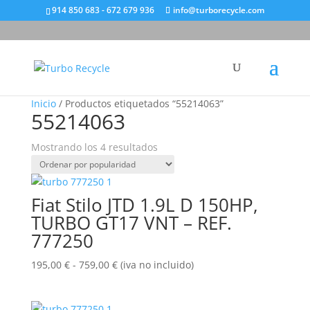
914 850 683 - 672 679 936
info@turborecycle.com
Inicio
/ Productos etiquetados “55214063”
55214063
Ordenado
Mostrando los 4 resultados
por
popularidad
Fiat Stilo JTD 1.9L D 150HP,
TURBO GT17 VNT – REF.
777250
Rango
195,00
€
-
759,00
€
(iva no incluido)
de
precios: