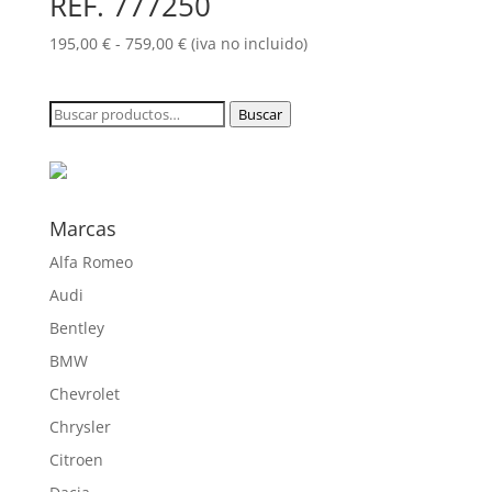
REF. 777250
Rango
195,00
€
-
759,00
€
(iva no incluido)
de
precios:
Buscar
Buscar
desde
por:
195,00 €
hasta
759,00 €
Marcas
Alfa Romeo
Audi
Bentley
BMW
Chevrolet
Chrysler
Citroen