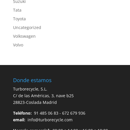
Suzuki
Tata
Toyota
Uncategorized
Volkswagen
Volvo
Donde estamos
Turborecycle, S.L.
C/ de las Américas, 3, nave b25
28823-Coslada Madrid
Teléfono:
91 485 06 83 - 672 679 936
email:
info@turborecycle.com