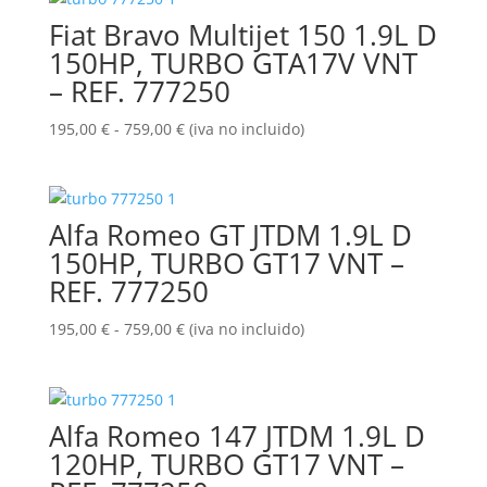
desde
Fiat Bravo Multijet 150 1.9L D
195,00 €
hasta
150HP, TURBO GTA17V VNT
759,00 €
– REF. 777250
Rango
195,00
€
-
759,00
€
(iva no incluido)
de
precios:
desde
Alfa Romeo GT JTDM 1.9L D
195,00 €
hasta
150HP, TURBO GT17 VNT –
759,00 €
REF. 777250
Rango
195,00
€
-
759,00
€
(iva no incluido)
de
precios:
desde
Alfa Romeo 147 JTDM 1.9L D
195,00 €
hasta
120HP, TURBO GT17 VNT –
759,00 €