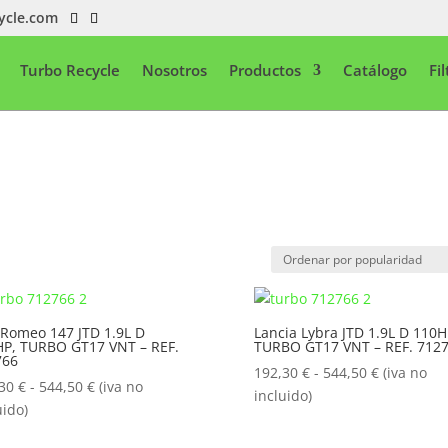
ycle.com
Turbo Recycle
Nosotros
Productos
Catálogo
Fi
 Romeo 147 JTD 1.9L D
Lancia Lybra JTD 1.9L D 110H
P, TURBO GT17 VNT – REF.
TURBO GT17 VNT – REF. 712
766
Rango
192,30
€
-
544,50
€
(iva no
Rango
,30
€
-
544,50
€
(iva no
de
incluido)
de
uido)
precios:
precios:
desde