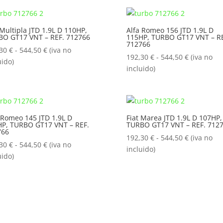
desde
192,30 €
192,30 €
hasta
hasta
 Multipla JTD 1.9L D 110HP,
Alfa Romeo 156 JTD 1.9L D
544,50 €
BO GT17 VNT – REF. 712766
115HP, TURBO GT17 VNT – RE
544,50 €
712766
Rango
,30
€
-
544,50
€
(iva no
Rango
192,30
€
-
544,50
€
(iva no
de
uido)
de
incluido)
precios:
precios:
desde
desde
192,30 €
192,30 €
hasta
hasta
 Romeo 145 JTD 1.9L D
Fiat Marea JTD 1.9L D 107HP,
544,50 €
P, TURBO GT17 VNT – REF.
TURBO GT17 VNT – REF. 712
544,50 €
766
Rango
192,30
€
-
544,50
€
(iva no
Rango
,30
€
-
544,50
€
(iva no
de
incluido)
de
uido)
precios:
precios:
desde
desde
192,30 €
192,30 €
hasta
hasta
544,50 €
544,50 €