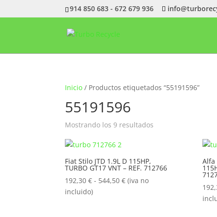
914 850 683 - 672 679 936
info@turborec
Inicio
/ Productos etiquetados “55191596”
55191596
Ordenado
Mostrando los 9 resultados
por
popularidad
Fiat Stilo JTD 1.9L D 115HP,
Alfa
TURBO GT17 VNT – REF. 712766
115H
712
Rango
192,30
€
-
544,50
€
(iva no
192
de
incluido)
incl
precios:
desde