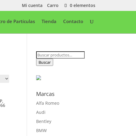
Mi cuenta
Carro
0 elementos
ltro de Partículas
Tienda
Contacto
Buscar
por:
Buscar
Marcas
P,
Alfa Romeo
766
Audi
Bentley
BMW