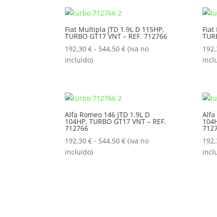
192,30 €
hasta
Fiat Multipla JTD 1.9L D 115HP,
Fiat
544,50 €
TURBO GT17 VNT – REF. 712766
TUR
Rango
192,30
€
-
544,50
€
(iva no
192
de
incluido)
incl
precios:
desde
192,30 €
hasta
Alfa Romeo 146 JTD 1.9L D
Alfa
544,50 €
104HP, TURBO GT17 VNT – REF.
104H
712766
712
Rango
192,30
€
-
544,50
€
(iva no
192
de
incluido)
incl
precios:
desde
192,30 €
hasta
544,50 €