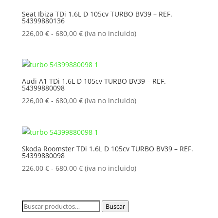
226,00 €
Seat Ibiza TDi 1.6L D 105cv TURBO BV39 – REF.
54399880136
hasta
680,00 €
Rango
226,00
€
-
680,00
€
(iva no incluido)
de
precios:
desde
226,00 €
Audi A1 TDi 1.6L D 105cv TURBO BV39 – REF.
54399880098
hasta
680,00 €
Rango
226,00
€
-
680,00
€
(iva no incluido)
de
precios:
desde
226,00 €
Skoda Roomster TDi 1.6L D 105cv TURBO BV39 – REF.
54399880098
hasta
680,00 €
Rango
226,00
€
-
680,00
€
(iva no incluido)
de
precios:
desde
Buscar
Buscar
226,00 €
por: