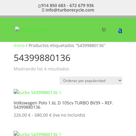
914 850 683 - 672 679 936
info@turborecycle.com
Inicio
/ Productos etiquetados “54399880136”
54399880136
Ordenado
Mostrando los 4 resultados
por
popularidad
Volkswagen Polo 1.6L D 105cv TURBO BV39 – REF.
54399880136
Rango
226,00
€
-
680,00
€
(iva no incluido)
de
precios:
desde