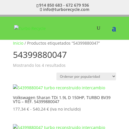
914 850 683 - 672 679 936
info@turborecycle.com
Inicio
/ Productos etiquetados “54399880047”
54399880047
Ordenado
Mostrando los 4 resultados
por
popularidad
Volkswagen Sharan TDi 1.9L D 150HP, TURBO BV39
VTG – REF. 54399880047
Rango
177,34
€
-
540,24
€
(iva no incluido)
de
precios:
desde