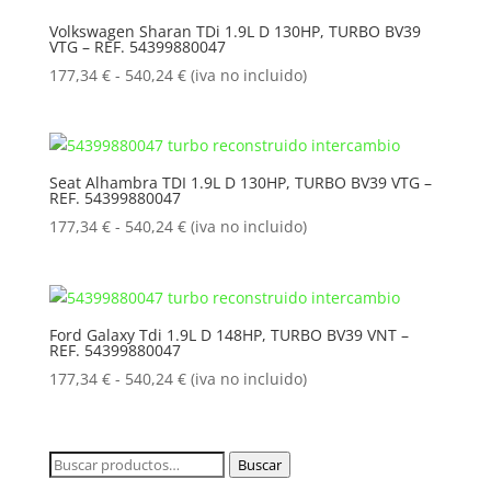
177,34 €
Volkswagen Sharan TDi 1.9L D 130HP, TURBO BV39
VTG – REF. 54399880047
hasta
540,24 €
Rango
177,34
€
-
540,24
€
(iva no incluido)
de
precios:
desde
177,34 €
Seat Alhambra TDI 1.9L D 130HP, TURBO BV39 VTG –
REF. 54399880047
hasta
540,24 €
Rango
177,34
€
-
540,24
€
(iva no incluido)
de
precios:
desde
177,34 €
Ford Galaxy Tdi 1.9L D 148HP, TURBO BV39 VNT –
REF. 54399880047
hasta
540,24 €
Rango
177,34
€
-
540,24
€
(iva no incluido)
de
precios:
desde
Buscar
Buscar
177,34 €
por: