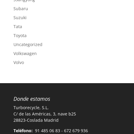
Subaru
Suzuki
Tata
Toyota
Uncategorized
Volkswagen
Volvo
Donde estamos
Turborecycle, S.L.
C/ de las Américas, 3, nave b25
28823-Coslada Madrid
Teléfono:
91 485 06 83 - 672 679 936