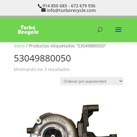
914 850 683 - 672 679 936
info@turborecycle.com
Inicio
/ Productos etiquetados “53049880050”
53049880050
Ordenado
Mostrando los 3 resultados
por
popularidad