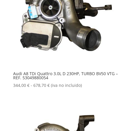
Audi A8 TDi Quattro 3.0L D 230HP, TURBO BV50 VTG –
REF. 53049880054
Rango
344,00
€
-
678,70
€
(iva no incluido)
de
precios:
desde
344,00 €
hasta
678,70 €