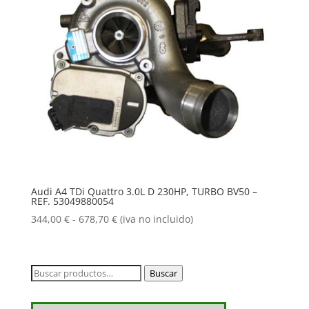
Audi A4 TDi Quattro 3.0L D 230HP, TURBO BV50 –
REF. 53049880054
Rango
344,00
€
-
678,70
€
(iva no incluido)
de
precios:
desde
Buscar
Buscar
344,00 €
por:
hasta