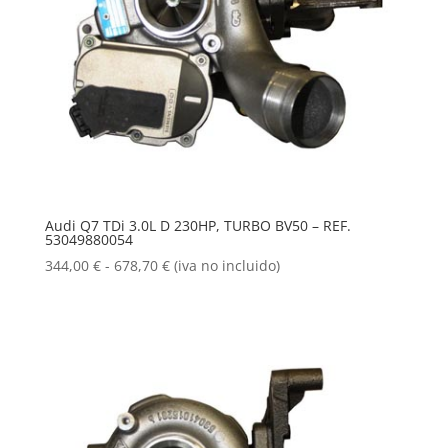
Audi Q7 TDi 3.0L D 230HP, TURBO BV50 – REF.
53049880054
Rango
344,00
€
-
678,70
€
(iva no incluido)
de
precios:
desde
344,00 €
hasta
678,70 €