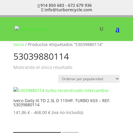
914 850 683 - 672 679 936
info@turborecycle.com
Inicio
/ Productos etiquetados “53039880114”
53039880114
Mostrando el único resultado
Iveco Daily III TD 2.3L D 115HP, TURBO K03 – REF.
53039880114
Rango
141,86
€
-
468,00
€
(iva no incluido)
de
precios:
desde