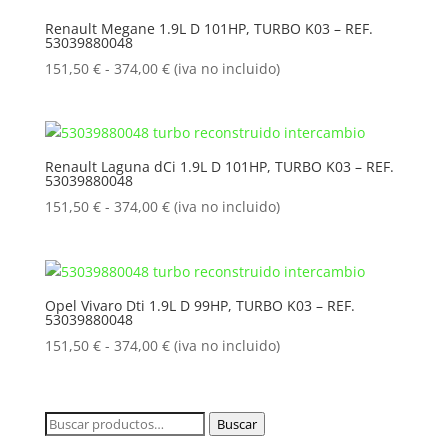
151,50 €
Renault Megane 1.9L D 101HP, TURBO K03 – REF.
53039880048
hasta
374,00 €
Rango
151,50
€
-
374,00
€
(iva no incluido)
de
precios:
desde
151,50 €
Renault Laguna dCi 1.9L D 101HP, TURBO K03 – REF.
53039880048
hasta
374,00 €
Rango
151,50
€
-
374,00
€
(iva no incluido)
de
precios:
desde
151,50 €
Opel Vivaro Dti 1.9L D 99HP, TURBO K03 – REF.
53039880048
hasta
374,00 €
Rango
151,50
€
-
374,00
€
(iva no incluido)
de
precios:
desde
Buscar
Buscar
151,50 €
por: