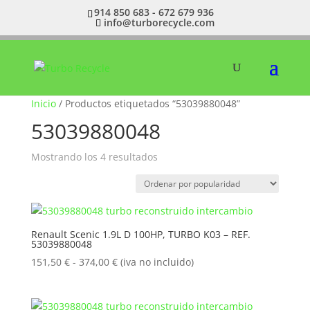
914 850 683 - 672 679 936
info@turborecycle.com
Inicio
/ Productos etiquetados “53039880048”
53039880048
Ordenado
Mostrando los 4 resultados
por
popularidad
Renault Scenic 1.9L D 100HP, TURBO K03 – REF.
53039880048
Rango
151,50
€
-
374,00
€
(iva no incluido)
de
precios:
desde