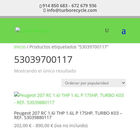
914 850 683 - 672 679 936
info@turborecycle.com
Inicio
/ Productos etiquetados “53039700117”
53039700117
Mostrando el único resultado
Peugeot 207 RC 1.6i THP 1.6L P 175HP, TURBO K03 –
REF. 53039880117
Rango
202,00
€
-
890,00
€
(iva no incluido)
de
precios: