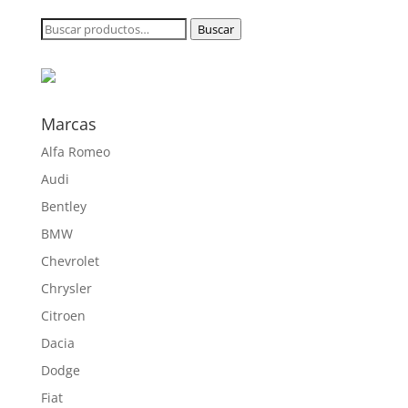
desde
Buscar
Buscar
202,00 €
por:
hasta
890,00 €
Marcas
Alfa Romeo
Audi
Bentley
BMW
Chevrolet
Chrysler
Citroen
Dacia
Dodge
Fiat