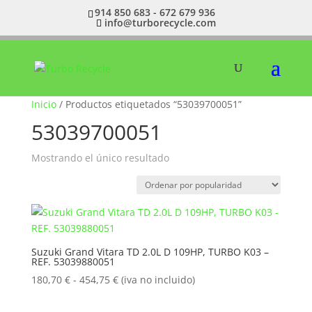
914 850 683 - 672 679 936
info@turborecycle.com
Inicio
/ Productos etiquetados “53039700051”
53039700051
Mostrando el único resultado
Suzuki Grand Vitara TD 2.0L D 109HP, TURBO K03 –
REF. 53039880051
Rango
180,70
€
-
454,75
€
(iva no incluido)
de
precios: