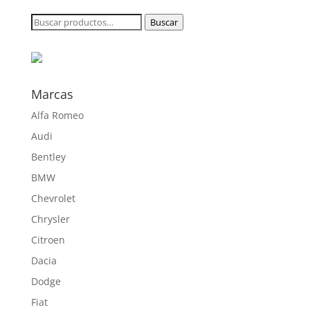
desde
Buscar
Buscar
180,70 €
por:
hasta
454,75 €
Marcas
Alfa Romeo
Audi
Bentley
BMW
Chevrolet
Chrysler
Citroen
Dacia
Dodge
Fiat