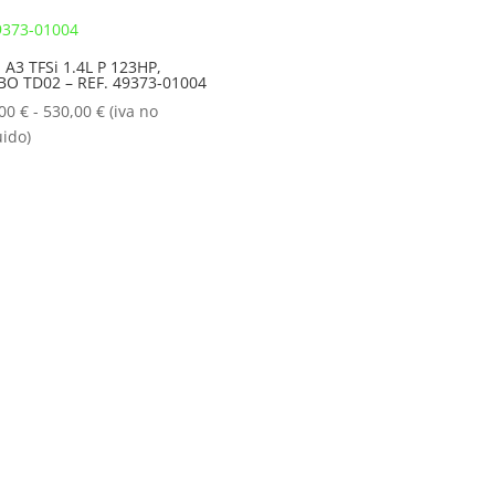
desde
desde
234,00 €
234,00 €
hasta
hasta
 A3 TFSi 1.4L P 123HP,
O TD02 – REF. 49373-01004
530,00 €
530,00 €
Rango
,00
€
-
530,00
€
(iva no
de
uido)
precios:
desde
234,00 €
hasta
530,00 €