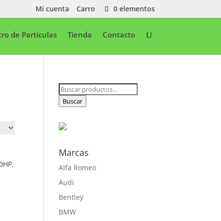
Mi cuenta
Carro
0 elementos
ltro de Partículas
Tienda
Contacto
Buscar
por:
Buscar
Marcas
0HP,
Alfa Romeo
Audi
Bentley
BMW