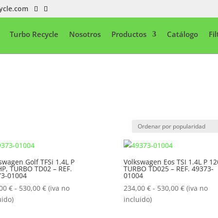
ycle.com
Turbo Recycle
Nosotros
Productos
Catálogo
Fi
swagen Golf TFSi 1.4L P
Volkswagen Eos TSI 1.4L P 12
P, TURBO TD02 – REF.
TURBO TD025 – REF. 49373-
73-01004
01004
Rango
Rango
,00
€
-
530,00
€
(iva no
234,00
€
-
530,00
€
(iva no
de
de
uido)
incluido)
precios:
precios: