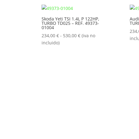
desde
234,00 €
hasta
Skoda Yeti TSI 1.4L P 122HP,
Audi
TURBO TD025 – REF. 49373-
TURB
530,00 €
01004
234
Rango
234,00
€
-
530,00
€
(iva no
incl
de
incluido)
precios:
desde
234,00 €
hasta
530,00 €