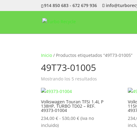
914 850 683 - 672 679 936
info@turborec
Inicio
/ Productos etiquetados “49T73-01005”
49T73-01005
Ordenado
Mostrando los 5 resultados
por
popularidad
Volkswagen Touran TFSi 1.4L P
Volk
138HP, TURBO TD02 – REF.
115H
49373-01004
493
Rango
234,00
€
-
530,00
€
(iva no
234
de
incluido)
incl
precios: