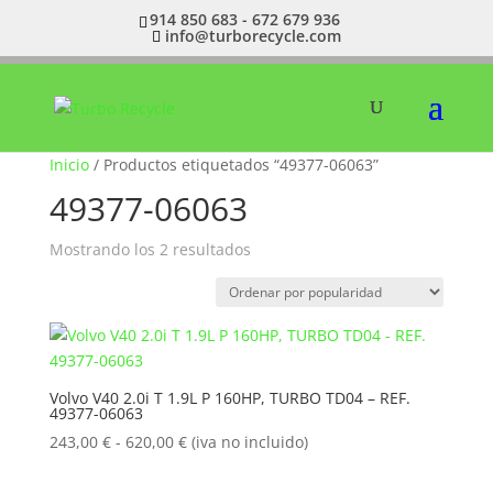
914 850 683 - 672 679 936
info@turborecycle.com
Inicio
/ Productos etiquetados “49377-06063”
49377-06063
Ordenado
Mostrando los 2 resultados
por
popularidad
Volvo V40 2.0i T 1.9L P 160HP, TURBO TD04 – REF.
49377-06063
Rango
243,00
€
-
620,00
€
(iva no incluido)
de
precios: