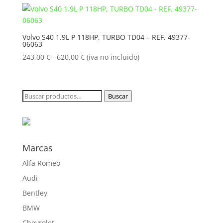
desde
243,00 €
hasta
Volvo S40 1.9L P 118HP, TURBO TD04 – REF. 49377-
06063
620,00 €
Rango
243,00
€
-
620,00
€
(iva no incluido)
de
precios:
desde
Buscar
Buscar
243,00 €
por:
hasta
620,00 €
Marcas
Alfa Romeo
Audi
Bentley
BMW
Chevrolet