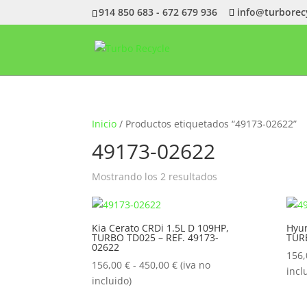
914 850 683 - 672 679 936
info@turborec
Inicio
/ Productos etiquetados “49173-02622”
49173-02622
Ordenado
Mostrando los 2 resultados
por
popularidad
Kia Cerato CRDi 1.5L D 109HP,
Hyun
TURBO TD025 – REF. 49173-
TURB
02622
156
Rango
156,00
€
-
450,00
€
(iva no
incl
de
incluido)
precios: