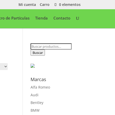
Mi cuenta
Carro
0 elementos
ltro de Partículas
Tienda
Contacto
Buscar
por:
Buscar
Marcas
Alfa Romeo
Audi
Bentley
BMW