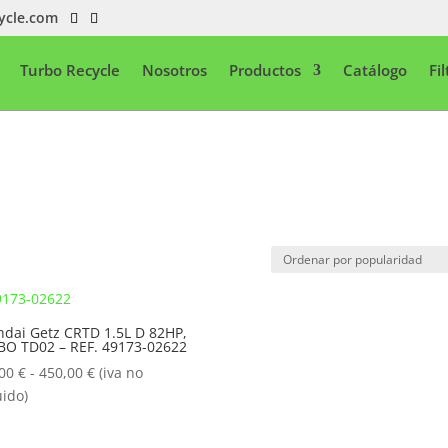
ycle.com
Turbo Recycle
Nosotros
Productos
Catálogo
Fi
dai Getz CRTD 1.5L D 82HP,
O TD02 – REF. 49173-02622
Rango
,00
€
-
450,00
€
(iva no
de
uido)
precios:
desde