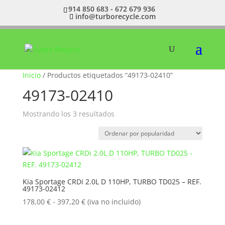
914 850 683 - 672 679 936
info@turborecycle.com
Inicio
/ Productos etiquetados “49173-02410”
49173-02410
Ordenado
Mostrando los 3 resultados
por
popularidad
Kia Sportage CRDi 2.0L D 110HP, TURBO TD025 – REF.
49173-02412
Rango
178,00
€
-
397,20
€
(iva no incluido)
de
precios: