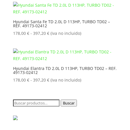
desde
178,00 €
hasta
Hyundai Santa Fe TD 2.0L D 113HP, TURBO TD02 –
REF. 49173-02412
397,20 €
Rango
178,00
€
-
397,20
€
(iva no incluido)
de
precios:
desde
178,00 €
hasta
Hyundai Elantra TD 2.0L D 113HP, TURBO TD02 – REF.
49173-02412
397,20 €
Rango
178,00
€
-
397,20
€
(iva no incluido)
de
precios:
desde
Buscar
Buscar
178,00 €
por:
hasta
397,20 €