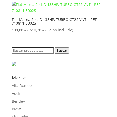
desde
190,00 €
hasta
Fiat Marea 2.4L D 138HP, TURBO GT22 VNT – REF.
710811-5002S
618,20 €
Rango
190,00
€
-
618,20
€
(iva no incluido)
de
precios:
desde
Buscar
Buscar
190,00 €
por:
hasta
618,20 €
Marcas
Alfa Romeo
Audi
Bentley
BMW
Chevrolet