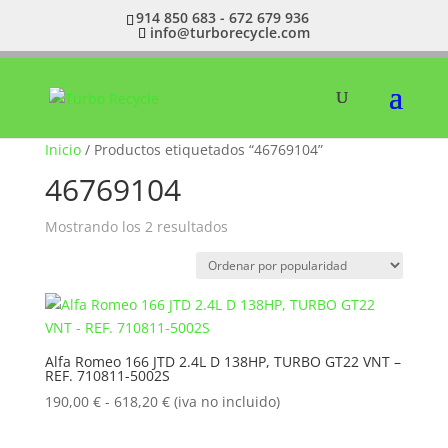
914 850 683 - 672 679 936
info@turborecycle.com
Inicio
/ Productos etiquetados “46769104”
46769104
Ordenado
Mostrando los 2 resultados
por
popularidad
Alfa Romeo 166 JTD 2.4L D 138HP, TURBO GT22 VNT –
REF. 710811-5002S
Rango
190,00
€
-
618,20
€
(iva no incluido)
de
precios: