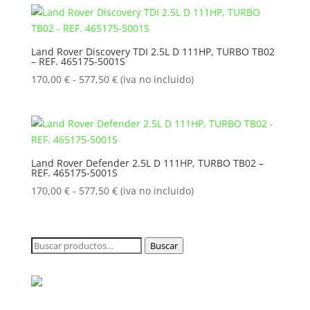
desde
170,00 €
hasta
Land Rover Discovery TDI 2.5L D 111HP, TURBO TB02
– REF. 465175-5001S
577,50 €
Rango
170,00
€
-
577,50
€
(iva no incluido)
de
precios:
desde
170,00 €
hasta
Land Rover Defender 2.5L D 111HP, TURBO TB02 –
REF. 465175-5001S
577,50 €
Rango
170,00
€
-
577,50
€
(iva no incluido)
de
precios:
desde
Buscar
Buscar
170,00 €
por:
hasta
577,50 €