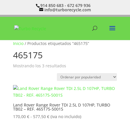
914 850 683 - 672 679 936
info@turborecycle.com
Inicio
/ Productos etiquetados “465175”
465175
Ordenado
Mostrando los 3 resultados
por
popularidad
Land Rover Range Rover TDI 2.5L D 107HP, TURBO
TB02 – REF. 465175-5001S
Rango
170,00
€
-
577,50
€
(iva no incluido)
de
precios: