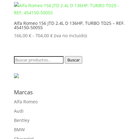
desde
166,00 €
hasta
Alfa Romeo 156 JTD 2.4L D 136HP, TURBO TD25 – REF.
454150-5005S
704,00 €
Rango
166,00
€
-
704,00
€
(iva no incluido)
de
precios:
desde
Buscar
Buscar
166,00 €
por:
hasta
704,00 €
Marcas
Alfa Romeo
Audi
Bentley
BMW
Chevrolet