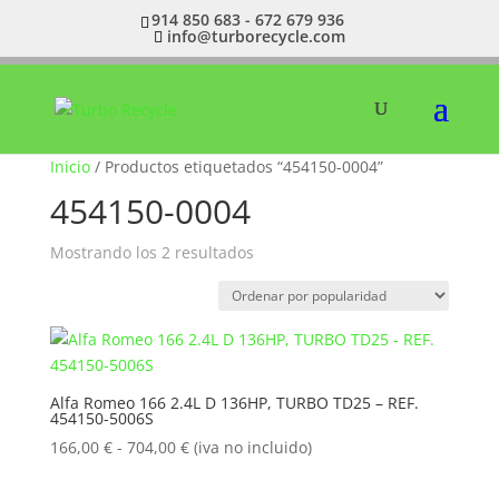
914 850 683 - 672 679 936
info@turborecycle.com
Inicio
/ Productos etiquetados “454150-0004”
454150-0004
Ordenado
Mostrando los 2 resultados
por
popularidad
Alfa Romeo 166 2.4L D 136HP, TURBO TD25 – REF.
454150-5006S
Rango
166,00
€
-
704,00
€
(iva no incluido)
de
precios: