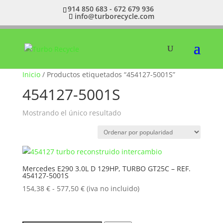
914 850 683 - 672 679 936
info@turborecycle.com
Inicio
/ Productos etiquetados “454127-5001S”
454127-5001S
Mostrando el único resultado
Mercedes E290 3.0L D 129HP, TURBO GT25C – REF.
454127-5001S
Rango
154,38
€
-
577,50
€
(iva no incluido)
de
precios:
desde