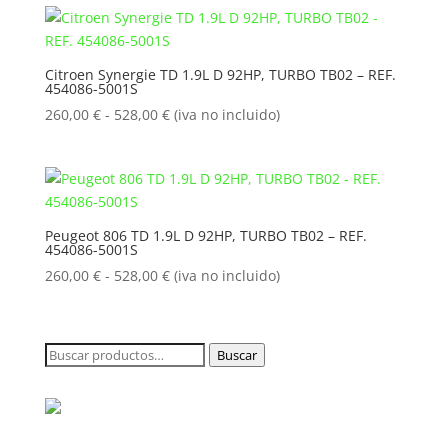
desde
260,00 €
hasta
Citroen Synergie TD 1.9L D 92HP, TURBO TB02 – REF.
454086-5001S
528,00 €
Rango
260,00
€
-
528,00
€
(iva no incluido)
de
precios:
desde
260,00 €
hasta
Peugeot 806 TD 1.9L D 92HP, TURBO TB02 – REF.
454086-5001S
528,00 €
Rango
260,00
€
-
528,00
€
(iva no incluido)
de
precios:
desde
Buscar
Buscar
260,00 €
por:
hasta
528,00 €