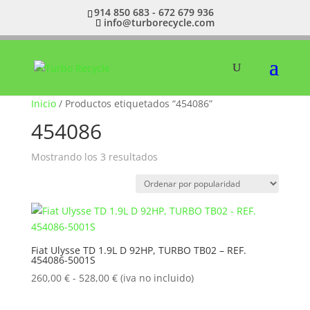
914 850 683 - 672 679 936
info@turborecycle.com
Inicio
/ Productos etiquetados “454086”
454086
Ordenado
Mostrando los 3 resultados
por
popularidad
Fiat Ulysse TD 1.9L D 92HP, TURBO TB02 – REF.
454086-5001S
Rango
260,00
€
-
528,00
€
(iva no incluido)
de
precios: