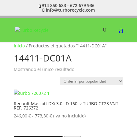
914 850 683 - 672 679 936
info@turborecycle.com
Inicio
/ Productos etiquetados “14411-DC01A”
14411-DC01A
Mostrando el único resultado
Renault Mascott DXi 3.0L D 160cv TURBO GT23 VNT –
REF. 726372
Rango
246,00
€
-
773,30
€
(iva no incluido)
de
precios:
desde