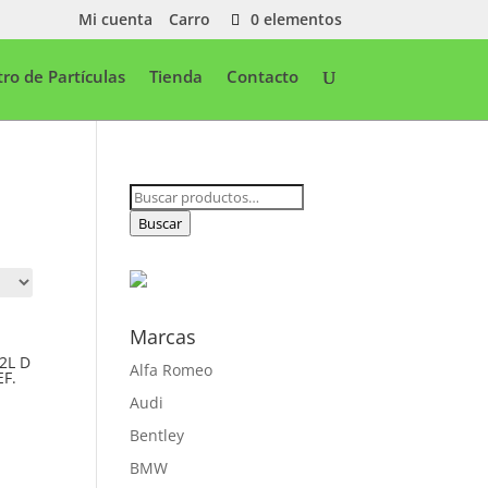
Mi cuenta
Carro
0 elementos
ltro de Partículas
Tienda
Contacto
Buscar
por:
Buscar
Marcas
2L D
Alfa Romeo
F.
Audi
Bentley
BMW