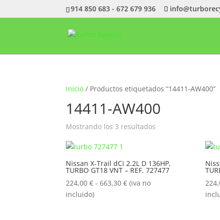
914 850 683 - 672 679 936
info@turborec
Inicio
/ Productos etiquetados “14411-AW400”
14411-AW400
Ordenado
Mostrando los 3 resultados
por
popularidad
Nissan X-Trail dCi 2.2L D 136HP,
Niss
TURBO GT18 VNT – REF. 727477
TUR
Rango
224,00
€
-
663,30
€
(iva no
224
de
incluido)
incl
precios:
desde