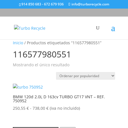
914 850 683 - 672 679 936
info@turborecycle.com
Inicio
/ Productos etiquetados “116577980551”
116577980551
Mostrando el único resultado
BMW 120d 2.0L D 163cv TURBO GT17 VNT – REF.
750952
Rango
250,55
€
-
738,00
€
(iva no incluido)
de
precios:
desde