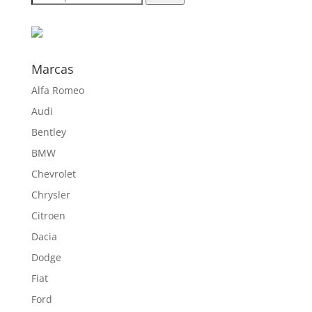
236,00 €
por:
hasta
595,00 €
Marcas
Alfa Romeo
Audi
Bentley
BMW
Chevrolet
Chrysler
Citroen
Dacia
Dodge
Fiat
Ford