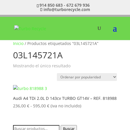
914 850 683 - 672 679 936
info@turborecycle.com
Inicio
/ Productos etiquetados “03L145721A”
03L145721A
Mostrando el único resultado
Audi A4 TDi 2.0L D 143cv TURBO GT14V – REF. 818988
Rango
236,00
€
-
595,00
€
(iva no incluido)
de
precios:
desde
Buscar
Buscar