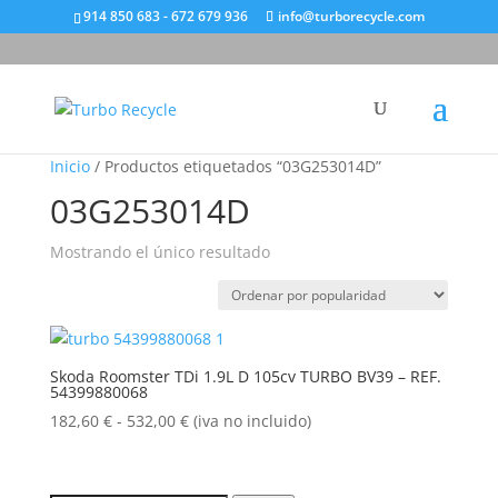
914 850 683 - 672 679 936
info@turborecycle.com
Inicio
/ Productos etiquetados “03G253014D”
03G253014D
Mostrando el único resultado
Skoda Roomster TDi 1.9L D 105cv TURBO BV39 – REF.
54399880068
Rango
182,60
€
-
532,00
€
(iva no incluido)
de
precios:
desde