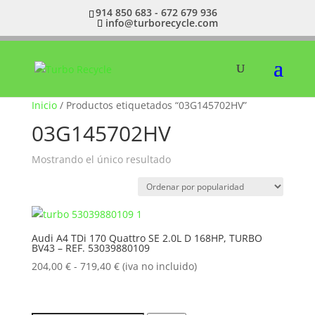
914 850 683 - 672 679 936
info@turborecycle.com
Inicio
/ Productos etiquetados “03G145702HV”
03G145702HV
Mostrando el único resultado
Audi A4 TDi 170 Quattro SE 2.0L D 168HP, TURBO
BV43 – REF. 53039880109
Rango
204,00
€
-
719,40
€
(iva no incluido)
de
precios:
desde