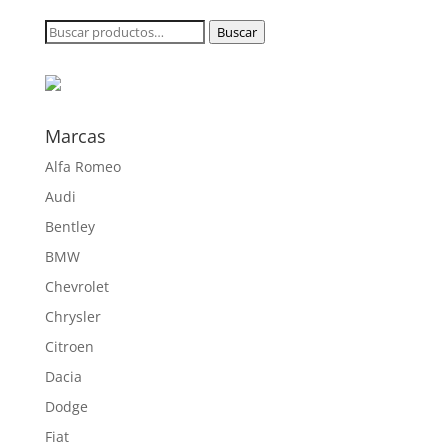
desde
Buscar
Buscar
156,70 €
por:
hasta
610,50 €
Marcas
Alfa Romeo
Audi
Bentley
BMW
Chevrolet
Chrysler
Citroen
Dacia
Dodge
Fiat