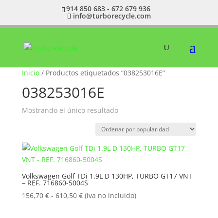
914 850 683 - 672 679 936
info@turborecycle.com
Inicio
/ Productos etiquetados “038253016E”
038253016E
Mostrando el único resultado
Volkswagen Golf TDi 1.9L D 130HP, TURBO GT17 VNT
– REF. 716860-5004S
Rango
156,70
€
-
610,50
€
(iva no incluido)
de
precios: