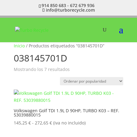
914 850 683 - 672 679 936
info@turborecycle.com
Inicio
/ Productos etiquetados “038145701D”
038145701D
Ordenado
Mostrando los 7 resultados
por
popularidad
Volkswagen Golf TDI 1.9L D 90HP, TURBO K03 – REF.
53039880015
Rango
145,25
€
-
272,65
€
(iva no incluido)
de
precios: