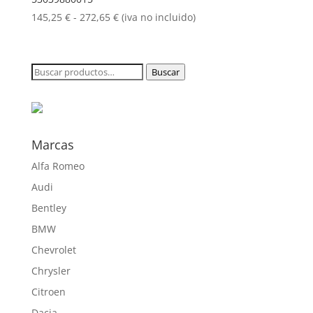
272,65 €
Rango
145,25
€
-
272,65
€
(iva no incluido)
de
precios:
desde
Buscar
Buscar
145,25 €
por:
hasta
272,65 €
Marcas
Alfa Romeo
Audi
Bentley
BMW
Chevrolet
Chrysler
Citroen
Dacia