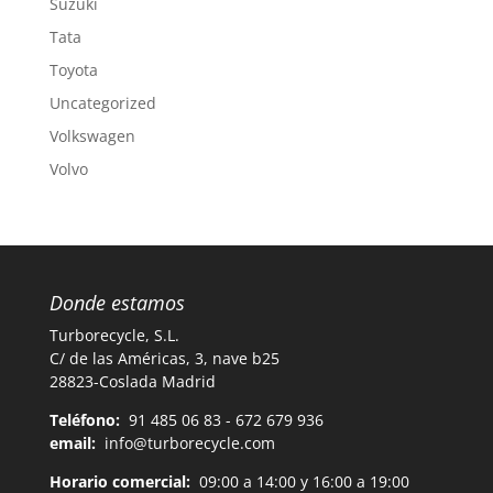
Suzuki
Tata
Toyota
Uncategorized
Volkswagen
Volvo
Donde estamos
Turborecycle, S.L.
C/ de las Américas, 3, nave b25
28823-Coslada Madrid
Teléfono:
91 485 06 83 - 672 679 936
email:
info@turborecycle.com
Horario comercial:
09:00 a 14:00 y 16:00 a 19:00