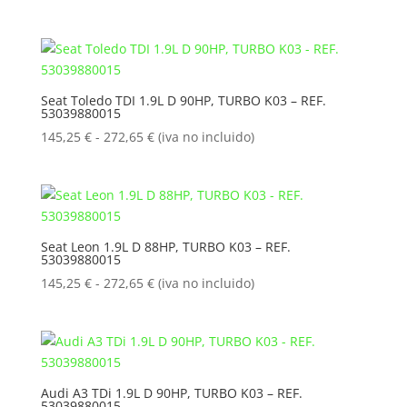
de
precios:
desde
145,25 €
hasta
Seat Toledo TDI 1.9L D 90HP, TURBO K03 – REF.
53039880015
272,65 €
Rango
145,25
€
-
272,65
€
(iva no incluido)
de
precios:
desde
145,25 €
hasta
Seat Leon 1.9L D 88HP, TURBO K03 – REF.
53039880015
272,65 €
Rango
145,25
€
-
272,65
€
(iva no incluido)
de
precios:
desde
145,25 €
hasta
Audi A3 TDi 1.9L D 90HP, TURBO K03 – REF.
53039880015