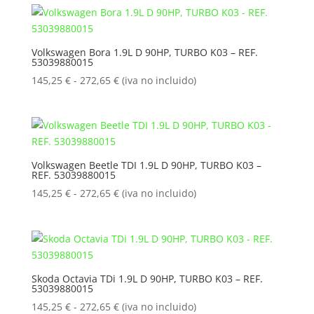
desde
145,25 €
hasta
Volkswagen Bora 1.9L D 90HP, TURBO K03 – REF.
53039880015
272,65 €
Rango
145,25
€
-
272,65
€
(iva no incluido)
de
precios:
desde
145,25 €
hasta
Volkswagen Beetle TDI 1.9L D 90HP, TURBO K03 –
REF. 53039880015
272,65 €
Rango
145,25
€
-
272,65
€
(iva no incluido)
de
precios:
desde
145,25 €
hasta
Skoda Octavia TDi 1.9L D 90HP, TURBO K03 – REF.
53039880015
272,65 €
Rango
145,25
€
-
272,65
€
(iva no incluido)