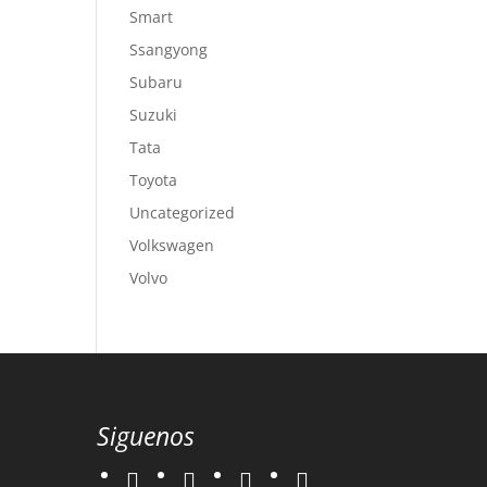
Smart
Ssangyong
Subaru
Suzuki
Tata
Toyota
Uncategorized
Volkswagen
Volvo
Siguenos
twitter
instagram
facebook
google