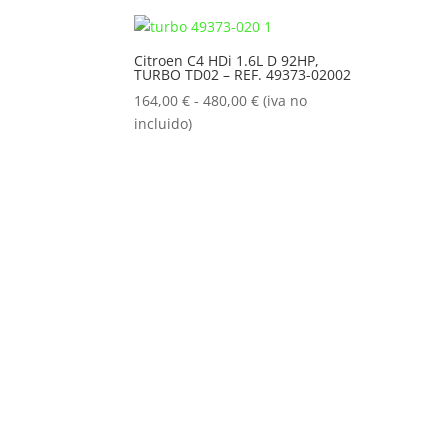
164,00 €
hasta
Citroen C4 HDi 1.6L D 92HP,
480,00 €
TURBO TD02 – REF. 49373-02002
Rango
164,00
€
-
480,00
€
(iva no
de
incluido)
precios:
desde
164,00 €
hasta
480,00 €