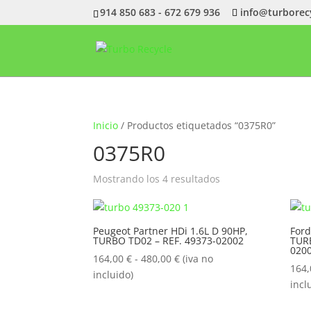
914 850 683 - 672 679 936
info@turborec
Inicio
/ Productos etiquetados “0375R0”
0375R0
Ordenado
Mostrando los 4 resultados
por
popularidad
Peugeot Partner HDi 1.6L D 90HP,
Ford
TURBO TD02 – REF. 49373-02002
TURB
020
Rango
164,00
€
-
480,00
€
(iva no
164
de
incluido)
incl
precios:
desde