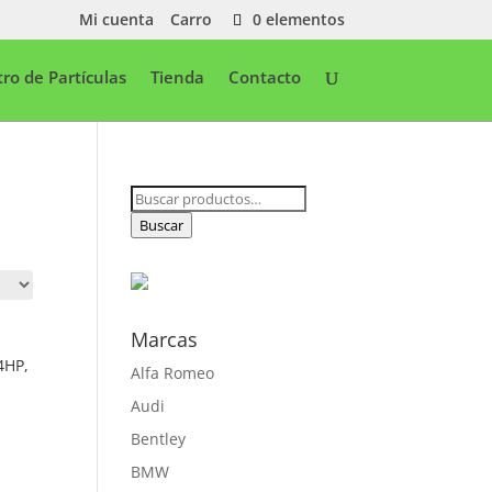
Mi cuenta
Carro
0 elementos
ltro de Partículas
Tienda
Contacto
Buscar
por:
Buscar
Marcas
4HP,
Alfa Romeo
Audi
Bentley
BMW