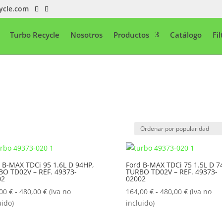
ycle.com
Turbo Recycle
Nosotros
Productos
Catálogo
Fi
 B-MAX TDCi 95 1.6L D 94HP,
Ford B-MAX TDCi 75 1.5L D 7
O TD02V – REF. 49373-
TURBO TD02V – REF. 49373-
02
02002
Rango
Rango
,00
€
-
480,00
€
(iva no
164,00
€
-
480,00
€
(iva no
de
de
uido)
incluido)
precios:
precios: