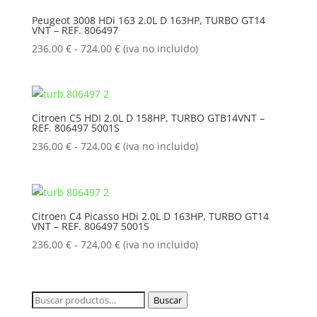
236,00 €
Peugeot 3008 HDi 163 2.0L D 163HP, TURBO GT14
VNT – REF. 806497
hasta
724,00 €
Rango
236,00
€
-
724,00
€
(iva no incluido)
de
precios:
desde
236,00 €
Citroen C5 HDI 2.0L D 158HP, TURBO GTB14VNT –
REF. 806497 5001S
hasta
724,00 €
Rango
236,00
€
-
724,00
€
(iva no incluido)
de
precios:
desde
236,00 €
Citroen C4 Picasso HDi 2.0L D 163HP, TURBO GT14
VNT – REF. 806497 5001S
hasta
724,00 €
Rango
236,00
€
-
724,00
€
(iva no incluido)
de
precios:
desde
Buscar
Buscar
236,00 €
por: