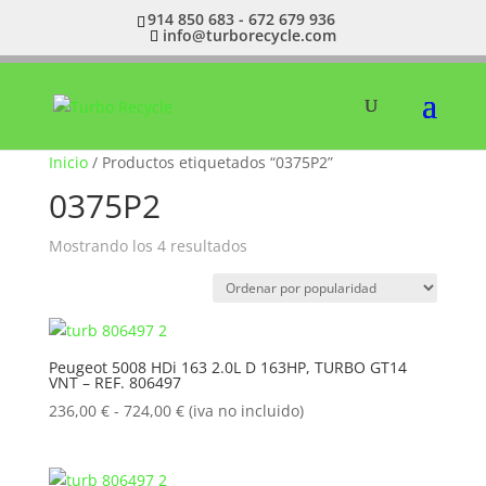
914 850 683 - 672 679 936
info@turborecycle.com
Inicio
/ Productos etiquetados “0375P2”
0375P2
Ordenado
Mostrando los 4 resultados
por
popularidad
Peugeot 5008 HDi 163 2.0L D 163HP, TURBO GT14
VNT – REF. 806497
Rango
236,00
€
-
724,00
€
(iva no incluido)
de
precios:
desde